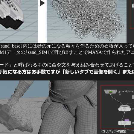
の｢sand_base｣内には砂の元になる粒々を作るための石板が
IM｣データの｢sand_SIM｣で呼び出すことでMAYAで作ら
では「ノード」と呼ばれるものに命令文を与え組み合わせてあげる
が気になる方はお手数ですが「新しいタブで画像を開く」また