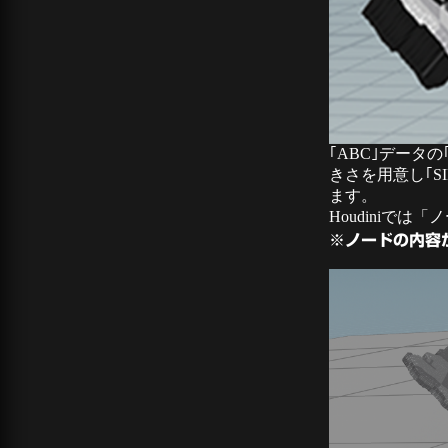
｢ABC｣データ
きさを用意し｢S
ます。
Houdini
※ノードの内容