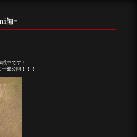
i編ｰ
作成中です！
に一部公開！！！