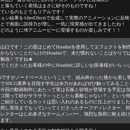
ラと落ちていく表現はまさに砂そのものですね！
っているのもとてもリアルです！
ン結果をAfterEffectsで合成して実際のアニメーションに
ことで画面に説得力が増し、一気に現実感が出てきましたね！
がどのように埼アニムービーに登場するのか楽しみです！！
山口です！この度はじめてHoudiniを使用してエフェクトを
からないことだらけのHoudiniで、未だ慣れないことばかり
！勉強！ですね★
でくださったお客様の中にHoudiniに詳しいお医者様がいら
diniですがノードベースということで、組み終わった後から差
で3DCG業界を目指す学生は余力があればぜひ触ってみること
、今回の動画制作にあたって実は石板と砂埃が登場する予定は
ロゴ掘って砂がサラサラ～っとしたら素敵じゃない？」という
回ご紹介しているカットは思い入れのあるものに仕上がりまし
採用し実現までもっていってくださったチーフディレクター、
レクターはじめ多才なチームメンバー、強烈な負荷に耐え続けてい
います。