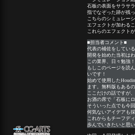
石板の表面をサラサ
指でなぞった跡が残
こちらのシミュレーショ
エフェクトが加わる
これらのエフェクト
■担当者コメント■
代表の補佐をしている
開発を始めた当初はわ
この業界、日々勉強
もしこのページを読ん
いです！
始めて使用したHou
ます。無料版もあるの
ここだけの話ですが
お酒の席で「石板に
そういった点でも今
何気ないアイデアも
これからもチーフディ
歩んでいきたいと思